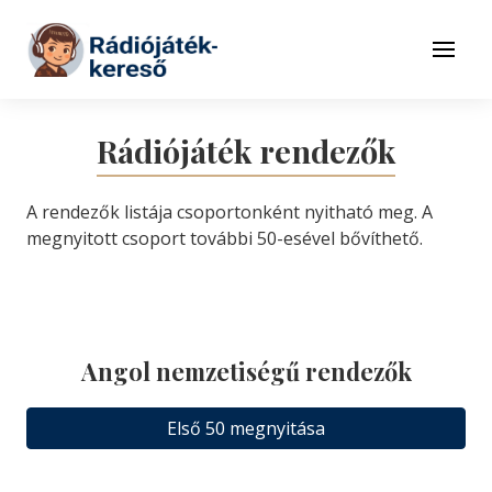
Tovább a navigációhoz
Tovább a tartalomhoz
Menü
Rádiójáték rendezők
A rendezők listája csoportonként nyitható meg. A
megnyitott csoport további 50-esével bővíthető.
Angol nemzetiségű rendezők
Első 50 megnyitása