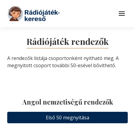
Tovább a navigációhoz
Tovább a tartalomhoz
Menü
Rádiójáték rendezők
A rendezők listája csoportonként nyitható meg. A
megnyitott csoport további 50-esével bővíthető.
Angol nemzetiségű rendezők
Első 50 megnyitása