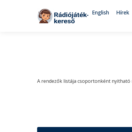
Tovább a navigációhoz
Tovább a tartalomhoz
English
Hírek
A rendezők listája csoportonként nyitható 