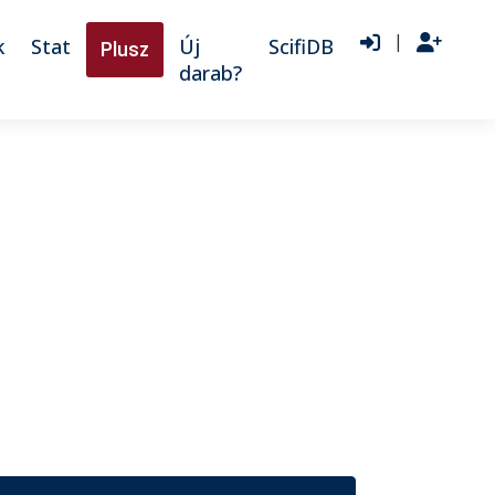
|
k
Stat
Új
ScifiDB
Plusz
darab?