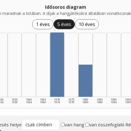
Idősoros diagram
i maradnak a listában. A díjak a hangjátékokra általában vonatkoznak,
1 éves
5 éves
10 éves
950
1955
1960
1965
1970
1975
1980
1985
1990
1995
954
1959
1964
1969
1974
1979
1984
1989
1994
1999
esés helye
van hang
van összefoglaló
Ré