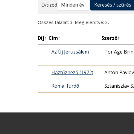
Keresés
Keresés / szűrés
Évtized
Összes találat: 3. Megjelenítve: 3.
Díj
Cím
Szerző
↕
↕
↕
Az Új Jeruzsálem
Tor Age Bri
Háztűznéző (1972)
Anton Pavlov
Római fürdő
Sztaniszlav S