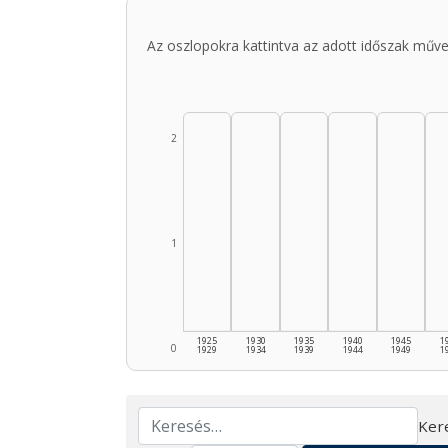
Az oszlopokra kattintva az adott időszak műve
2
1
1925
1930
1935
1940
1945
1
0
1929
1934
1939
1944
1949
1
Ker