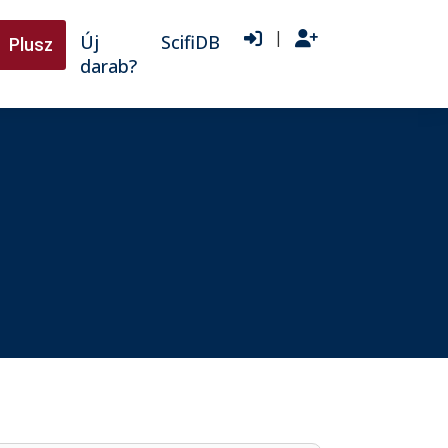
|
Új
ScifiDB
Plusz
darab?