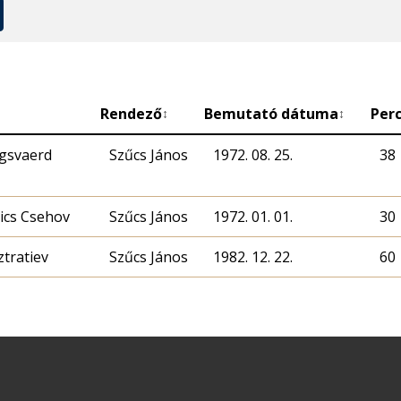
Rendező
Bemutató dátuma
Per
↕
↕
ngsvaerd
Szűcs János
1972. 08. 25.
38
ics Csehov
Szűcs János
1972. 01. 01.
30
ztratiev
Szűcs János
1982. 12. 22.
60