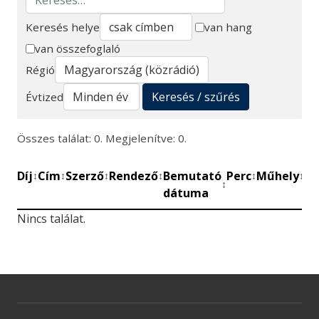
Keresés helye
van hang
van összefoglaló
Keresés
Régió
Keresés / szűrés
Évtized
Összes találat: 0. Megjelenítve: 0.
Díj
Cím
Szerző
Rendező
Bemutató
Perc
Műhely
Mű
↕
↕
↕
↕
↕
↕
↕
dátuma
be
Nincs találat.