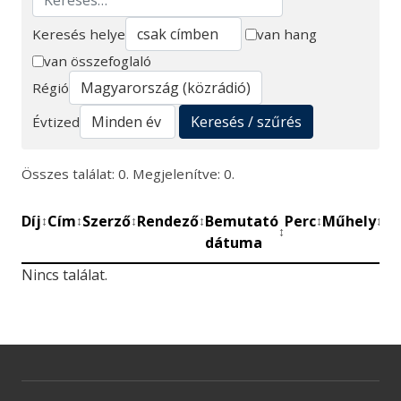
Keresés helye
van hang
van összefoglaló
Keresés
Régió
Keresés / szűrés
Évtized
Összes találat: 0. Megjelenítve: 0.
Díj
Cím
Szerző
Rendező
Bemutató
Perc
Műhely
Mű
↕
↕
↕
↕
↕
↕
↕
dátuma
be
Nincs találat.