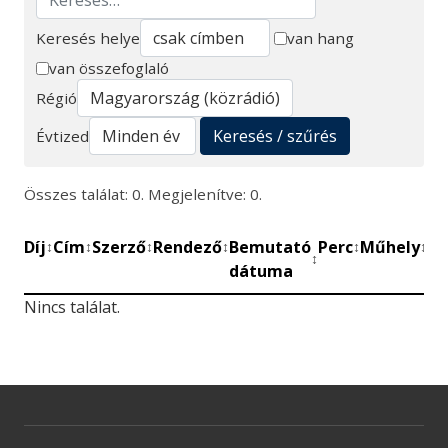
Keresés helye
van hang
van összefoglaló
Keresés
Régió
Keresés / szűrés
Évtized
Összes találat: 0. Megjelenítve: 0.
Díj
Cím
Szerző
Rendező
Bemutató
Perc
Műhely
Mű
↕
↕
↕
↕
↕
↕
↕
dátuma
be
Nincs találat.