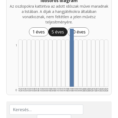
Idősoros diagram
Az oszlopokra kattintva az adott időszak művei maradnak
a listában. A díjak a hangjátékokra általában
vonatkoznak, nem feltétlen a jelen művész
teljesítményére.
1 éves
5 éves
10 éves
1
1925
1930
1935
1940
1945
1950
1955
1960
1965
1970
1975
1980
1985
1990
1995
2000
2005
2010
2015
2020
2025
0
1929
1934
1939
1944
1949
1954
1959
1964
1969
1974
1979
1984
1989
1994
1999
2004
2009
2014
2019
2024
2026