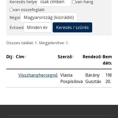
Keresés helye
van hang
van összefoglaló
Keresés
Régió
Keresés / szűrés
Évtized
Összes találat: 1. Megjelenítve: 1.
Díj
Cím
Szerző
Rendező
Bemut
↕
↕
↕
↕
dátum
Visszhanghercegnő
Vlasta
Bárány
1987. 
Pospisilova
Gusztáv
20.