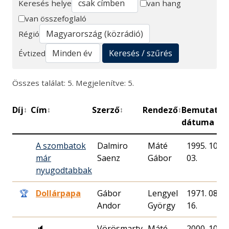
Keresés helye
van hang
van összefoglaló
Keresés
Régió
Keresés / szűrés
Évtized
Összes találat: 5. Megjelenítve: 5.
Díj
Cím
Szerző
Rendező
Bemutató
↕
↕
↕
↕
↕
dátuma
A szombatok
Dalmiro
Máté
1995. 10.
már
Saenz
Gábor
03.
nyugodtabbak
🏆
Dollárpapa
Gábor
Lengyel
1971. 08.
Andor
György
16.
🔈
Vörösmarty
Máté
2000. 10.