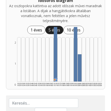
Idősoros diagram
Az oszlopokra kattintva az adott időszak művei maradnak
a listában. A díjak a hangjátékokra általában
vonatkoznak, nem feltétlen a jelen művész
teljesítményére.
1 éves
5 éves
10 éves
2
1
★
🏆
1925
1930
1935
1940
1945
1950
1955
1960
1965
1970
1975
1980
1985
1990
1995
2000
2005
2010
2015
2020
2025
0
1929
1934
1939
1944
1949
1954
1959
1964
1969
1974
1979
1984
1989
1994
1999
2004
2009
2014
2019
2024
2026