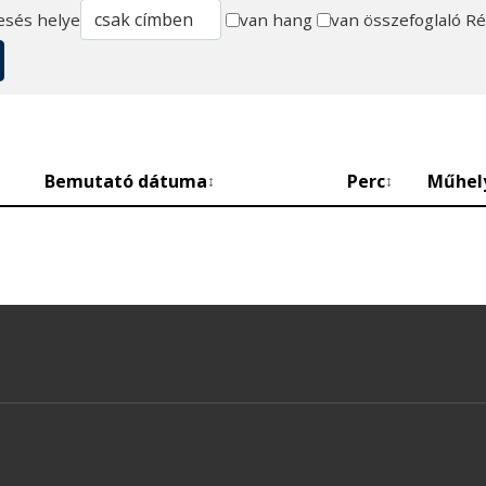
esés helye
van hang
van összefoglaló
Ré
Bemutató dátuma
Perc
Műhel
↕
↕