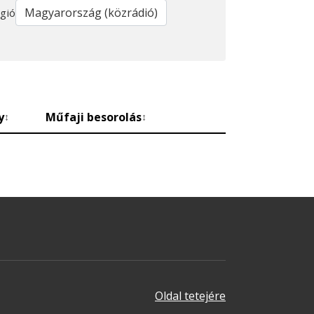
gió
y
Műfaji besorolás
↕
↕
Oldal tetejére