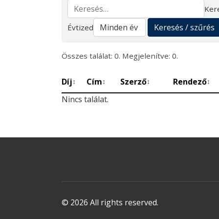
Ker
Keresés
Keresés / szűrés
Évtized
Összes találat: 0. Megjelenítve: 0.
Díj
Cím
Szerző
Rendező
↕
↕
↕
↕
Nincs találat.
© 2026 All rights reserved.