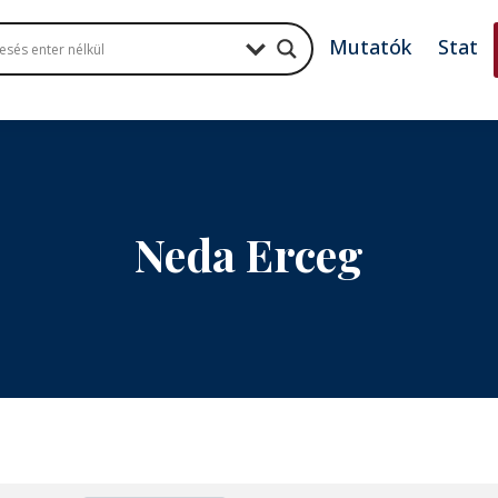
Mutatók
Stat
Neda Erceg