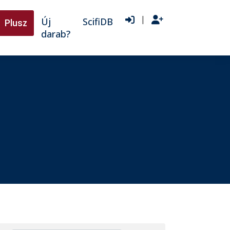
|
Új
ScifiDB
Plusz
darab?