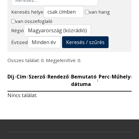
Keresés helye
van hang
van összefoglaló
Keresés
Régió
Keresés / szűrés
Évtized
Összes találat: 0. Megjelenítve: 0.
Díj
Cím
Szerző
Rendező
Bemutató
Perc
Műhely
Mű
↕
↕
↕
↕
↕
↕
↕
dátuma
be
Nincs találat.