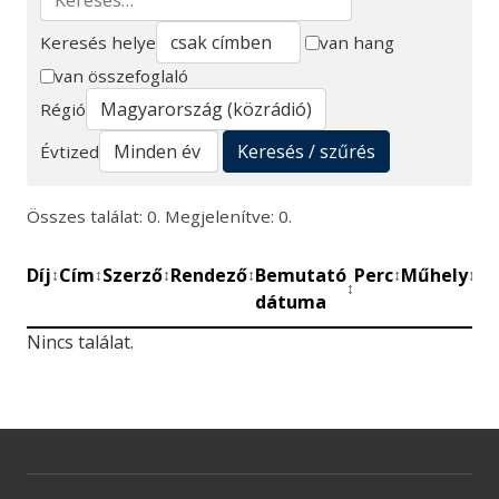
Keresés helye
van hang
van összefoglaló
Keresés
Régió
Keresés / szűrés
Évtized
Összes találat: 0. Megjelenítve: 0.
Díj
Cím
Szerző
Rendező
Bemutató
Perc
Műhely
Mű
↕
↕
↕
↕
↕
↕
↕
dátuma
be
Nincs találat.