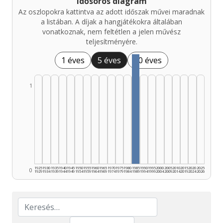
Idősoros diagram
Az oszlopokra kattintva az adott időszak művei maradnak
a listában. A díjak a hangjátékokra általában
vonatkoznak, nem feltétlen a jelen művész
teljesítményére.
1 éves
5 éves
10 éves
1
1925
1930
1935
1940
1945
1950
1955
1960
1965
1970
1975
1980
1985
1990
1995
2000
2005
2010
2015
2020
2025
0
1929
1934
1939
1944
1949
1954
1959
1964
1969
1974
1979
1984
1989
1994
1999
2004
2009
2014
2019
2024
2026