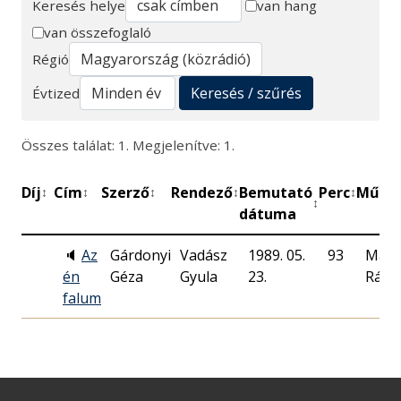
Keresés helye
van hang
van összefoglaló
Keresés
Régió
Keresés / szűrés
Évtized
Összes találat: 1. Megjelenítve: 1.
Díj
Cím
Szerző
Rendező
Bemutató
Perc
Műhel
↕
↕
↕
↕
↕
↕
dátuma
🔈
Az
Gárdonyi
Vadász
1989. 05.
93
Magy
én
Géza
Gyula
23.
Rádi
falum