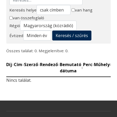
Keresés helye
van hang
van összefoglaló
Keresés
Régió
Keresés / szűrés
Évtized
Összes találat: 0. Megjelenítve: 0.
Díj
Cím
Szerző
Rendező
Bemutató
Perc
Műhely
Mű
↕
↕
↕
↕
↕
↕
↕
dátuma
be
Nincs találat.