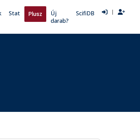
|
k
Stat
Új
ScifiDB
Plusz
darab?