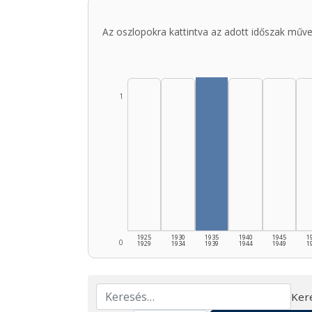
Az oszlopokra kattintva az adott időszak műve
1
1925
1930
1935
1940
1945
1
0
1929
1934
1939
1944
1949
1
Ker