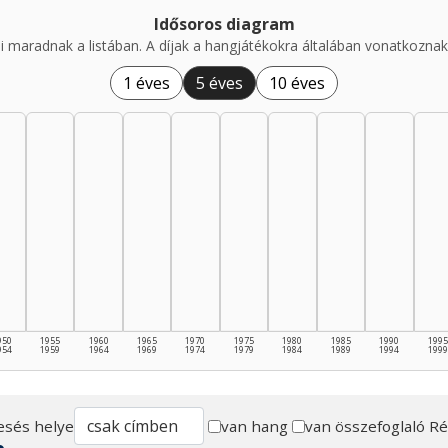
Idősoros diagram
i maradnak a listában. A díjak a hangjátékokra általában vonatkoznak,
1 éves
5 éves
10 éves
950
1955
1960
1965
1970
1975
1980
1985
1990
1995
954
1959
1964
1969
1974
1979
1984
1989
1994
1999
esés helye
van hang
van összefoglaló
Ré