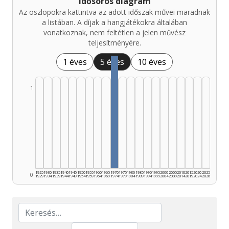
Idősoros diagram
Az oszlopokra kattintva az adott időszak művei maradnak
a listában. A díjak a hangjátékokra általában
vonatkoznak, nem feltétlen a jelen művész
teljesítményére.
1 éves
5 éves
10 éves
1
1925
1930
1935
1940
1945
1950
1955
1960
1965
1970
1975
1980
1985
1990
1995
2000
2005
2010
2015
2020
2025
0
1929
1934
1939
1944
1949
1954
1959
1964
1969
1974
1979
1984
1989
1994
1999
2004
2009
2014
2019
2024
2026