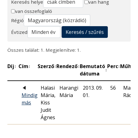
Keresés helye
van hang
van összefoglaló
Keresés
Régió
Keresés / szűrés
Évtized
Összes találat: 1. Megjelenítve: 1.
Díj
Cím
Szerző
Rendező
Bemutató
Perc
Műhel
↕
↕
↕
↕
↕
↕
dátuma
🔈
Halasi
Harangi
2013. 09.
56
Magy
Mindig
Mária,
Mária
01.
Rádió
más
Kiss
Judit
Ágnes