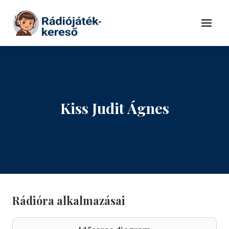
Tovább a navigációhoz
Tovább a tartalomhoz
Menü
Kiss Judit Ágnes
Rádióra alkalmazásai