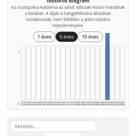
Idősoros diagram
Az oszlopokra kattintva az adott időszak művei maradnak
a listában. A díjak a hangjátékokra általában
vonatkoznak, nem feltétlen a jelen művész
teljesítményére.
1 éves
5 éves
10 éves
1
1925
1930
1935
1940
1945
1950
1955
1960
1965
1970
1975
1980
1985
1990
1995
2000
2005
2010
2015
2020
2025
0
1929
1934
1939
1944
1949
1954
1959
1964
1969
1974
1979
1984
1989
1994
1999
2004
2009
2014
2019
2024
2026