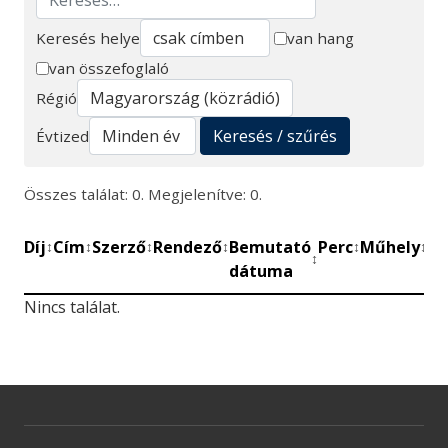
Keresés helye
van hang
van összefoglaló
Keresés
Régió
Keresés / szűrés
Évtized
Összes találat: 0. Megjelenítve: 0.
Díj
Cím
Szerző
Rendező
Bemutató
Perc
Műhely
Mű
↕
↕
↕
↕
↕
↕
↕
dátuma
be
Nincs találat.