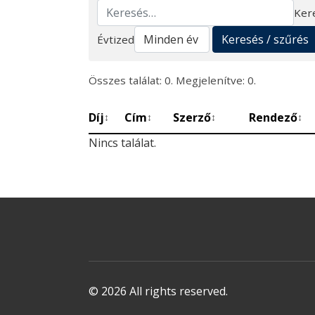
Ker
Keresés
Keresés / szűrés
Évtized
Összes találat: 0. Megjelenítve: 0.
Díj
Cím
Szerző
Rendező
↕
↕
↕
↕
Nincs találat.
© 2026 All rights reserved.