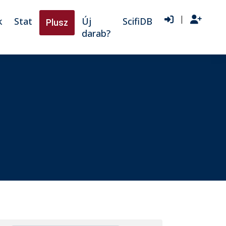
|
k
Stat
Új
ScifiDB
Plusz
darab?