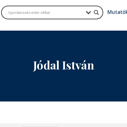
Mutató
Jódal István