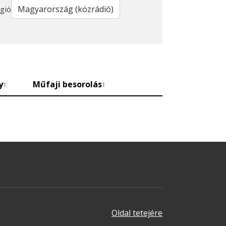
gió
y
Műfaji besorolás
↕
↕
Oldal tetejére