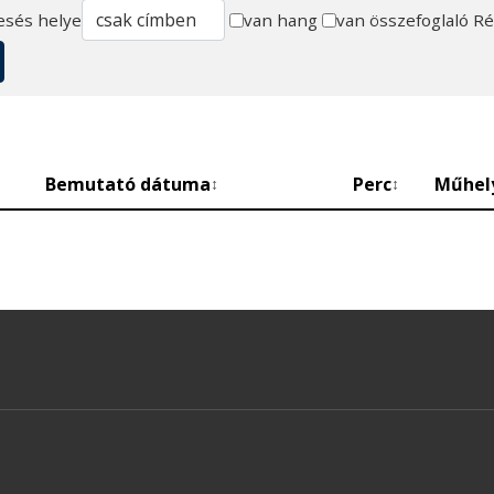
esés helye
van hang
van összefoglaló
Ré
Bemutató dátuma
Perc
Műhel
↕
↕