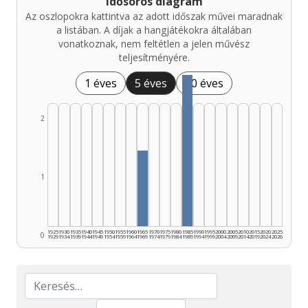
Idősoros diagram
Az oszlopokra kattintva az adott időszak művei maradnak
a listában. A díjak a hangjátékokra általában
vonatkoznak, nem feltétlen a jelen művész
teljesítményére.
1 éves
5 éves
10 éves
2
1
1925
1930
1935
1940
1945
1950
1955
1960
1965
1970
1975
1980
1985
1990
1995
2000
2005
2010
2015
2020
2025
0
1929
1934
1939
1944
1949
1954
1959
1964
1969
1974
1979
1984
1989
1994
1999
2004
2009
2014
2019
2024
2026