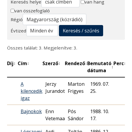
Keresés helye
van hang
van összefoglaló
Keresés
Régió
Keresés / szűrés
Évtized
Összes találat: 3. Megjelenítve: 3.
Díj
Cím
Szerző
Rendező
Bemutató
Perc
Mű
↕
↕
↕
↕
↕
↕
dátuma
A
Jerzy
Marton
1969. 07.
M
kilencedik
Jurandot
Frigyes
25.
R
igaz
Bajnokok
Enn
Pós
1988. 10.
M
Vetemaa
Sándor
17.
R
Légszomj
Ardi
Zoltán
1986. 12.
M