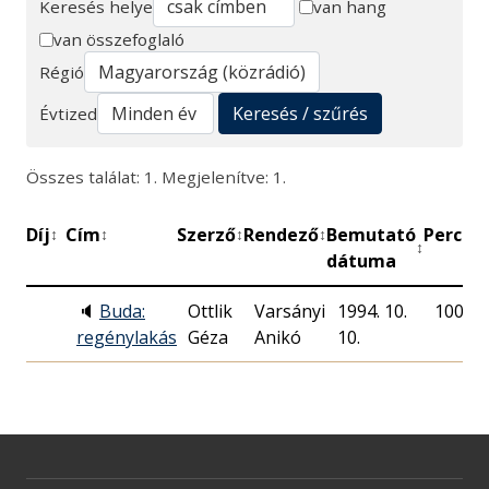
Keresés helye
van hang
van összefoglaló
Keresés
Régió
Keresés / szűrés
Évtized
Összes találat: 1. Megjelenítve: 1.
Díj
Cím
Szerző
Rendező
Bemutató
Perc
M
↕
↕
↕
↕
↕
↕
dátuma
🔈
Buda:
Ottlik
Varsányi
1994. 10.
100
regénylakás
Géza
Anikó
10.