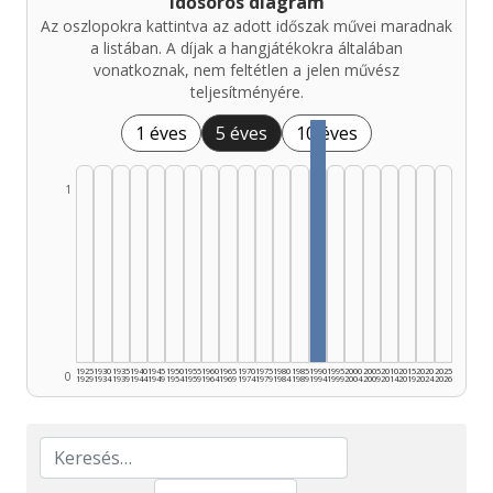
Idősoros diagram
Az oszlopokra kattintva az adott időszak művei maradnak
a listában. A díjak a hangjátékokra általában
vonatkoznak, nem feltétlen a jelen művész
teljesítményére.
1 éves
5 éves
10 éves
1
1925
1930
1935
1940
1945
1950
1955
1960
1965
1970
1975
1980
1985
1990
1995
2000
2005
2010
2015
2020
2025
0
1929
1934
1939
1944
1949
1954
1959
1964
1969
1974
1979
1984
1989
1994
1999
2004
2009
2014
2019
2024
2026