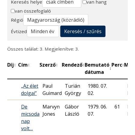
Keresés helye
van hang
van összefoglaló
Keresés
Régió
Keresés / szűrés
Évtized
Összes találat: 3. Megjelenítve: 3.
Díj
Cím
Szerző
Rendező
Bemutató
Perc
Műh
↕
↕
↕
↕
↕
↕
dátuma
„Az élet
Paul
Turián
1980. 07.
Ma
dolgai”
Guimard
György
02.
Rád
De
Marvyn
Gábor
1979. 06.
61
Ma
micsoda
Jones
László
07.
Rád
nap
volt…