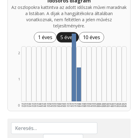
Idősoros diagram
Az oszlopokra kattintva az adott időszak művei maradnak
a listában. A díjak a hangjátékokra általában
vonatkoznak, nem feltétlen a jelen művész
teljesítményére.
1 éves
5 éves
10 éves
2
1
1925
1930
1935
1940
1945
1950
1955
1960
1965
1970
1975
1980
1985
1990
1995
2000
2005
2010
2015
2020
2025
0
1929
1934
1939
1944
1949
1954
1959
1964
1969
1974
1979
1984
1989
1994
1999
2004
2009
2014
2019
2024
2026