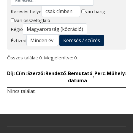
Keresés helye
van hang
van összefoglaló
Keresés
Régió
Keresés / szűrés
Évtized
Összes találat: 0. Megjelenítve: 0.
Díj
Cím
Szerző
Rendező
Bemutató
Perc
Műhely
Mű
↕
↕
↕
↕
↕
↕
↕
dátuma
be
Nincs találat.