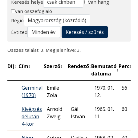
Keresés helye
van hang
van összefoglaló
Keresés
Régió
Keresés / szűrés
Évtized
Összes találat: 3. Megjelenítve: 3.
Díj
Cím
Szerző
Rendező
Bemutató
Perc
Mű
↕
↕
↕
↕
↕
↕
dátuma
Germinal
Emile
1970. 01.
56
M
(1970)
Zola
12.
R
Kivégzés
Arnold
Gál
1965. 01.
60
M
délután
Zweig
István
11.
R
4-kor
Nincs
Anton
Vadász
1968. 02.
40
M