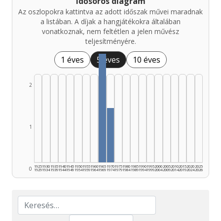
Idősoros diagram
Az oszlopokra kattintva az adott időszak művei maradnak
a listában. A díjak a hangjátékokra általában
vonatkoznak, nem feltétlen a jelen művész
teljesítményére.
1 éves
5 éves
10 éves
2
1
1925
1930
1935
1940
1945
1950
1955
1960
1965
1970
1975
1980
1985
1990
1995
2000
2005
2010
2015
2020
2025
0
1929
1934
1939
1944
1949
1954
1959
1964
1969
1974
1979
1984
1989
1994
1999
2004
2009
2014
2019
2024
2026