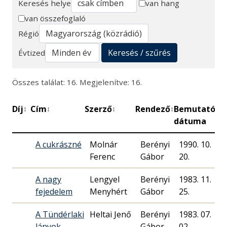
Keresés helye
van hang
van összefoglaló
Keresés
Régió
Keresés / szűrés
Évtized
Összes találat: 16. Megjelenítve: 16.
Díj
Cím
Szerző
Rendező
Bemutató
P
↕
↕
↕
↕
↕
dátuma
A cukrászné
Molnár
Berényi
1990. 10.
Ferenc
Gábor
20.
A nagy
Lengyel
Berényi
1983. 11.
fejedelem
Menyhért
Gábor
25.
A Tündérlaki
Heltai Jenő
Berényi
1983. 07.
lányok
Gábor
02.