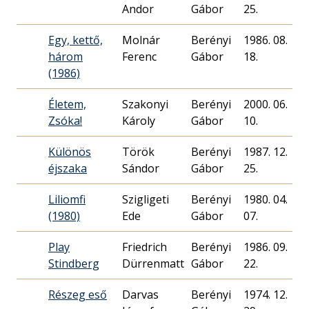
Andor
Gábor
25.
Egy, kettő,
Molnár
Berényi
1986. 08.
három
Ferenc
Gábor
18.
(1986)
Életem,
Szakonyi
Berényi
2000. 06.
Zsóka!
Károly
Gábor
10.
Különös
Török
Berényi
1987. 12.
éjszaka
Sándor
Gábor
25.
Liliomfi
Szigligeti
Berényi
1980. 04.
(1980)
Ede
Gábor
07.
Play
Friedrich
Berényi
1986. 09.
Stindberg
Dürrenmatt
Gábor
22.
Részeg eső
Darvas
Berényi
1974. 12.