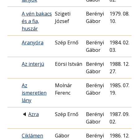
A vén bakacs
Szigeti
Berényi
1979. 08.
és a fia,
József
Gábor
10.
huszár
Aranyóra
Szép Ernő
Berényi
1984. 02.
Gábor
03.
Az interjú
Eörsi István
Berényi
1988. 12.
Gábor
27.
Az
Molnár
Berényi
1985. 07.
ismeretlen
Ferenc
Gábor
19.
lány
🔈
Azra
Szép Ernő
Berényi
1987. 09.
Gábor
02.
Ciklámen
Gábor
Berényi
1986. 12.