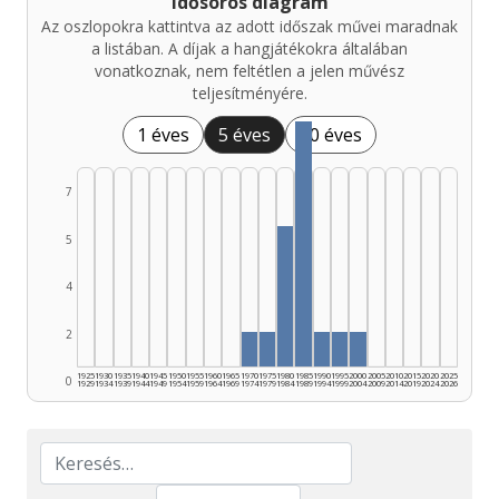
Idősoros diagram
Az oszlopokra kattintva az adott időszak művei maradnak
a listában. A díjak a hangjátékokra általában
vonatkoznak, nem feltétlen a jelen művész
teljesítményére.
1 éves
5 éves
10 éves
7
5
4
2
1925
1930
1935
1940
1945
1950
1955
1960
1965
1970
1975
1980
1985
1990
1995
2000
2005
2010
2015
2020
2025
0
1929
1934
1939
1944
1949
1954
1959
1964
1969
1974
1979
1984
1989
1994
1999
2004
2009
2014
2019
2024
2026