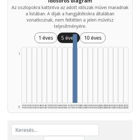
Idősoros diagram
Az oszlopokra kattintva az adott időszak művei maradnak
a listában. A díjak a hangjátékokra általában
vonatkoznak, nem feltétlen a jelen művész
teljesítményére.
1 éves
5 éves
10 éves
1
1925
1930
1935
1940
1945
1950
1955
1960
1965
1970
1975
1980
1985
1990
1995
2000
2005
2010
2015
2020
2025
0
1929
1934
1939
1944
1949
1954
1959
1964
1969
1974
1979
1984
1989
1994
1999
2004
2009
2014
2019
2024
2026