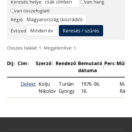
Keresés helye
van hang
van összefoglaló
Keresés
Régió
Keresés / szűrés
Évtized
Összes találat: 1. Megjelenítve: 1.
Díj
Cím
Szerző
Rendező
Bemutató
Perc
Műhel
↕
↕
↕
↕
↕
↕
dátuma
Defekt
Kolju
Turián
1976. 06.
Magy
Nikolov
György
16.
Rádió