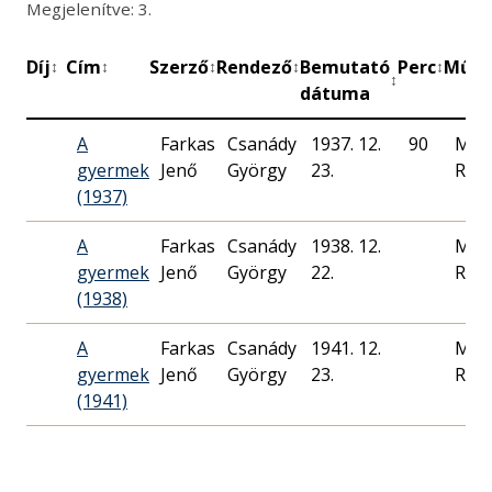
Megjelenítve: 3.
Díj
Cím
Szerző
Rendező
Bemutató
Perc
Műhe
↕
↕
↕
↕
↕
↕
dátuma
A
Farkas
Csanády
1937. 12.
90
Mag
gyermek
Jenő
György
23.
Rádi
(1937)
A
Farkas
Csanády
1938. 12.
Mag
gyermek
Jenő
György
22.
Rádi
(1938)
A
Farkas
Csanády
1941. 12.
Mag
gyermek
Jenő
György
23.
Rádi
(1941)