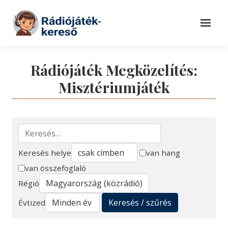
Tovább a navigációhoz
Tovább a tartalomhoz
Menü
Rádiójáték Megközelítés:
Misztériumjáték
Keresés helye
van hang
van összefoglaló
Keresés
Régió
Keresés / szűrés
Évtized