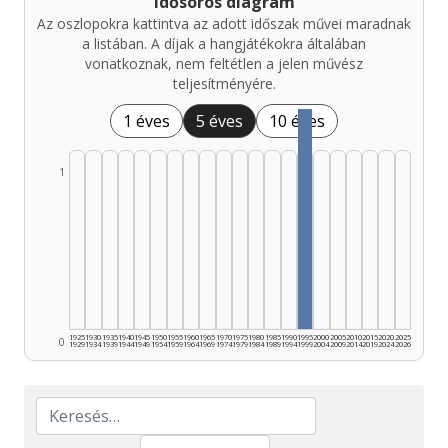
Idősoros diagram
Az oszlopokra kattintva az adott időszak művei maradnak
a listában. A díjak a hangjátékokra általában
vonatkoznak, nem feltétlen a jelen művész
teljesítményére.
1 éves
5 éves
10 éves
1
1925
1930
1935
1940
1945
1950
1955
1960
1965
1970
1975
1980
1985
1990
1995
2000
2005
2010
2015
2020
2025
0
1929
1934
1939
1944
1949
1954
1959
1964
1969
1974
1979
1984
1989
1994
1999
2004
2009
2014
2019
2024
2026