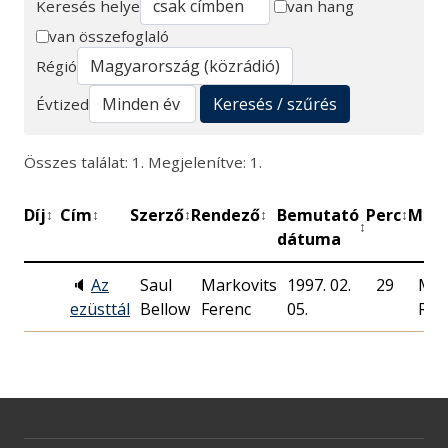
Keresés helye
van hang
van összefoglaló
Keresés
Régió
Keresés / szűrés
Évtized
Összes találat: 1. Megjelenítve: 1.
Díj
Cím
Szerző
Rendező
Bemutató
Perc
Műhe
↕
↕
↕
↕
↕
↕
dátuma
🔈
Az
Saul
Markovits
1997. 02.
29
Mag
ezüsttál
Bellow
Ferenc
05.
Rád