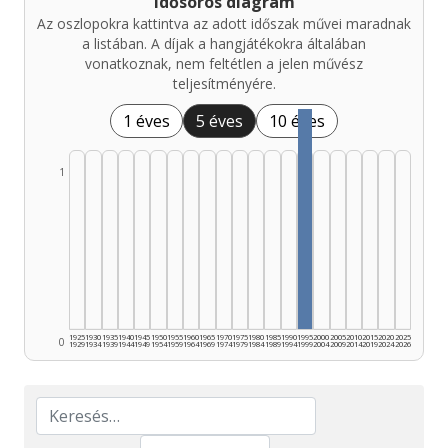
Idősoros diagram
Az oszlopokra kattintva az adott időszak művei maradnak
a listában. A díjak a hangjátékokra általában
vonatkoznak, nem feltétlen a jelen művész
teljesítményére.
1 éves
5 éves
10 éves
1
1925
1930
1935
1940
1945
1950
1955
1960
1965
1970
1975
1980
1985
1990
1995
2000
2005
2010
2015
2020
2025
0
1929
1934
1939
1944
1949
1954
1959
1964
1969
1974
1979
1984
1989
1994
1999
2004
2009
2014
2019
2024
2026