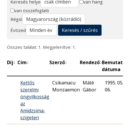
Keresés helye
van hang
van összefoglaló
Keresés
Régió
Keresés / szűrés
Évtized
Összes találat: 1. Megjelenítve: 1.
Díj
Cím
Szerző
Rendező
Bemutató
↕
↕
↕
↕
↕
dátuma
Kettős
Csikamacu
Máté
1995. 05.
szerelmi
Monzaemon
Gábor
06.
öngyilkosság
az
Amidzsima-
szigeten