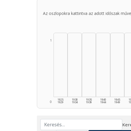
Az oszlopokra kattintva az adott időszak műve
1
1925
1930
1935
1940
1945
1
0
1929
1934
1939
1944
1949
1
Ker