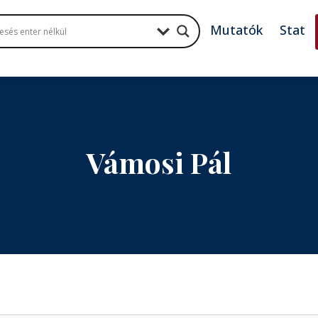
Mutatók
Stat
Vámosi Pál