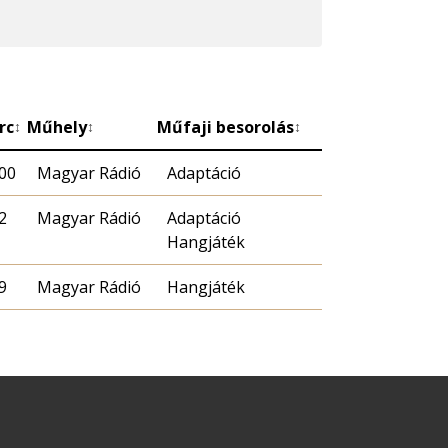
rc
Műhely
Műfaji besorolás
↕
↕
↕
00
Magyar Rádió
Adaptáció
2
Magyar Rádió
Adaptáció
Hangjáték
9
Magyar Rádió
Hangjáték