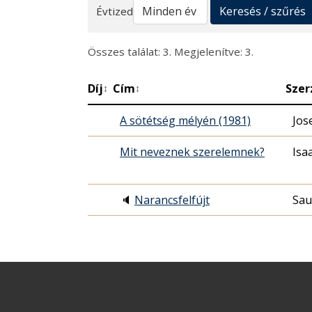
Keresés
Keresés / szűrés
Évtized
Összes találat: 3. Megjelenítve: 3.
Díj
Cím
Szer
↕
↕
A sötétség mélyén (1981)
Jos
Mit neveznek szerelemnek?
Isa
🔈
Narancsfelfújt
Sau