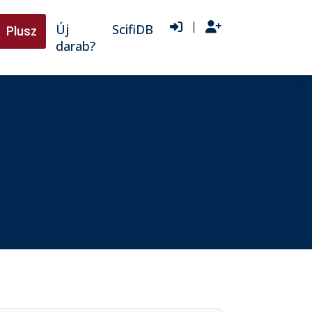
|
Új
ScifiDB
Plusz
darab?