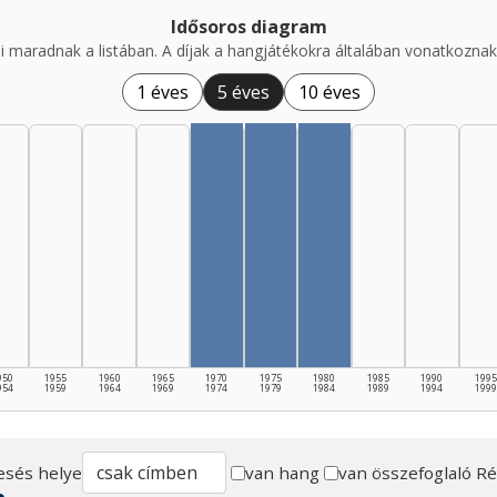
Idősoros diagram
i maradnak a listában. A díjak a hangjátékokra általában vonatkoznak,
1 éves
5 éves
10 éves
950
1955
1960
1965
1970
1975
1980
1985
1990
1995
954
1959
1964
1969
1974
1979
1984
1989
1994
1999
esés helye
van hang
van összefoglaló
Ré