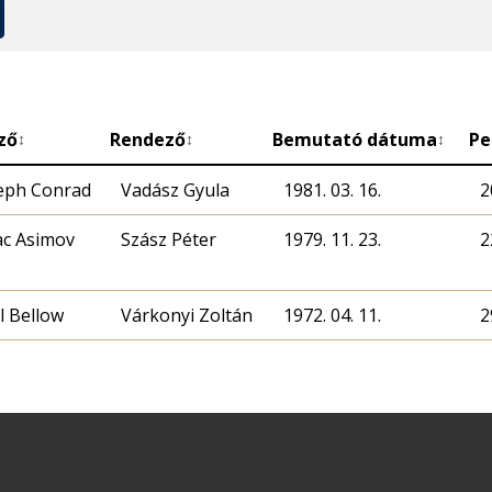
ző
Rendező
Bemutató dátuma
Pe
↕
↕
↕
eph Conrad
Vadász Gyula
1981. 03. 16.
2
ac Asimov
Szász Péter
1979. 11. 23.
2
l Bellow
Várkonyi Zoltán
1972. 04. 11.
2