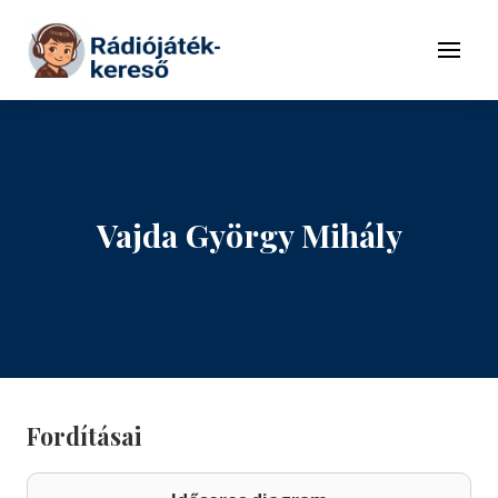
Tovább a navigációhoz
Tovább a tartalomhoz
Menü
Vajda György Mihály
Fordításai