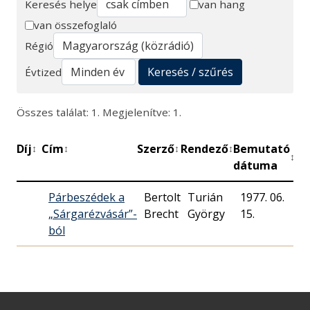
Keresés helye
van hang
van összefoglaló
Keresés
Régió
Keresés / szűrés
Évtized
Összes találat: 1. Megjelenítve: 1.
Díj
Cím
Szerző
Rendező
Bemutató
Pe
↕
↕
↕
↕
↕
dátuma
Párbeszédek a
Bertolt
Turián
1977. 06.
„Sárgarézvásár”-
Brecht
György
15.
ból