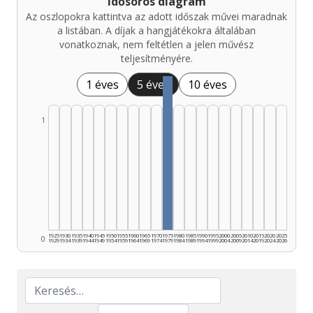
Idősoros diagram
Az oszlopokra kattintva az adott időszak művei maradnak
a listában. A díjak a hangjátékokra általában
vonatkoznak, nem feltétlen a jelen művész
teljesítményére.
1 éves
5 éves
10 éves
1
1925
1930
1935
1940
1945
1950
1955
1960
1965
1970
1975
1980
1985
1990
1995
2000
2005
2010
2015
2020
2025
0
1929
1934
1939
1944
1949
1954
1959
1964
1969
1974
1979
1984
1989
1994
1999
2004
2009
2014
2019
2024
2026