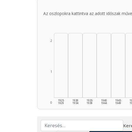
Az oszlopokra kattintva az adott időszak műve
2
1
1925
1930
1935
1940
1945
1
0
1929
1934
1939
1944
1949
1
Ker