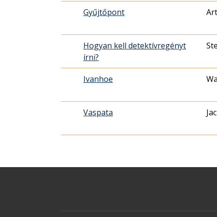
Gyűjtőpont
Ar
Hogyan kell detektívregényt
St
írni?
Ivanhoe
Wa
Vaspata
Ja