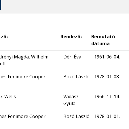
rző
Rendező
Bemutató
↕
↕
dátuma
drényi Magda, Wilhelm
Déri Éva
1961. 06. 04.
uff
mes Fenimore Cooper
Bozó László
1978. 01. 08.
G. Wells
Vadász
1966. 11. 14.
Gyula
mes Fenimore Cooper
Bozó László
1978. 01. 01.