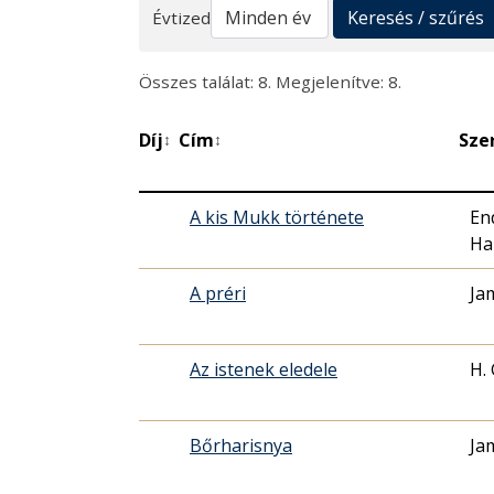
Keresés
Keresés / szűrés
Évtized
Összes találat: 8. Megjelenítve: 8.
Díj
Cím
Sze
↕
↕
A kis Mukk története
En
Ha
A préri
Ja
Az istenek eledele
H. 
Bőrharisnya
Ja