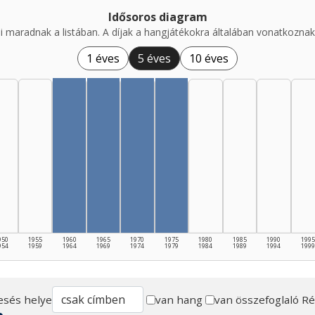
Idősoros diagram
i maradnak a listában. A díjak a hangjátékokra általában vonatkoznak,
1 éves
5 éves
10 éves
950
1955
1960
1965
1970
1975
1980
1985
1990
1995
954
1959
1964
1969
1974
1979
1984
1989
1994
1999
esés helye
van hang
van összefoglaló
Ré