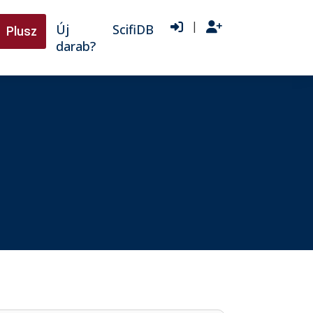
|
Új
ScifiDB
Plusz
darab?