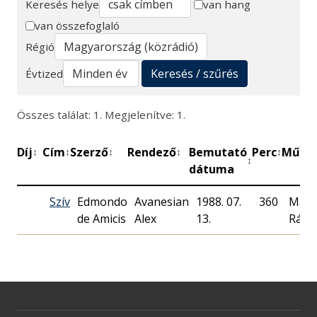
Keresés helye
van hang
van összefoglaló
Keresés
Régió
Keresés / szűrés
Évtized
Összes találat: 1. Megjelenítve: 1.
Díj
Cím
Szerző
Rendező
Bemutató
Perc
Műhel
↕
↕
↕
↕
↕
↕
dátuma
Szív
Edmondo
Avanesian
1988. 07.
360
Magy
de Amicis
Alex
13.
Rádi