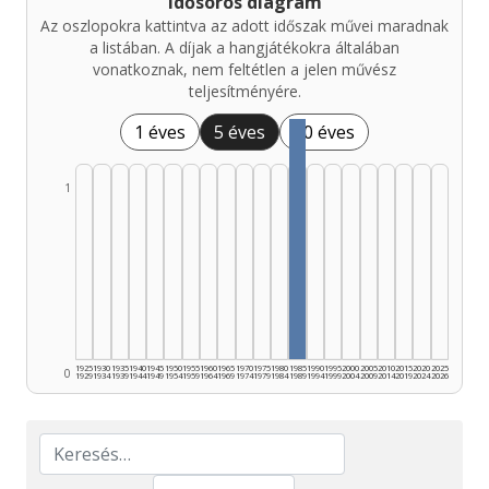
Idősoros diagram
Az oszlopokra kattintva az adott időszak művei maradnak
a listában. A díjak a hangjátékokra általában
vonatkoznak, nem feltétlen a jelen művész
teljesítményére.
1 éves
5 éves
10 éves
1
1925
1930
1935
1940
1945
1950
1955
1960
1965
1970
1975
1980
1985
1990
1995
2000
2005
2010
2015
2020
2025
0
1929
1934
1939
1944
1949
1954
1959
1964
1969
1974
1979
1984
1989
1994
1999
2004
2009
2014
2019
2024
2026