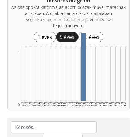
Idősoros diagram
Az oszlopokra kattintva az adott időszak művei maradnak
a listában. A díjak a hangjátékokra általában
vonatkoznak, nem feltétlen a jelen művész
teljesítményére.
1 éves
5 éves
10 éves
1
1925
1930
1935
1940
1945
1950
1955
1960
1965
1970
1975
1980
1985
1990
1995
2000
2005
2010
2015
2020
2025
0
1929
1934
1939
1944
1949
1954
1959
1964
1969
1974
1979
1984
1989
1994
1999
2004
2009
2014
2019
2024
2026