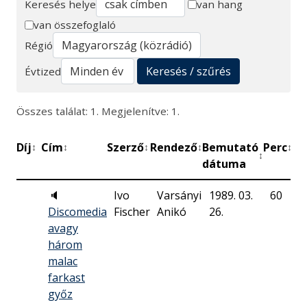
Keresés helye
van hang
van összefoglaló
Keresés
Régió
Keresés / szűrés
Évtized
Összes találat: 1. Megjelenítve: 1.
Díj
Cím
Szerző
Rendező
Bemutató
Perc
Mű
↕
↕
↕
↕
↕
↕
dátuma
🔈
Ivo
Varsányi
1989. 03.
60
M
Discomedia
Fischer
Anikó
26.
R
avagy
három
malac
farkast
győz