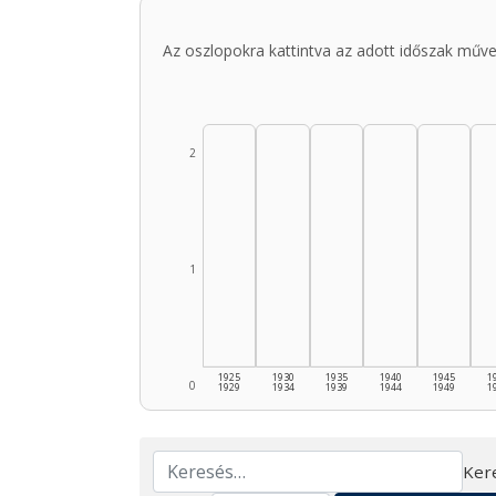
Az oszlopokra kattintva az adott időszak műve
2
1
1925
1930
1935
1940
1945
1
0
1929
1934
1939
1944
1949
1
Ker