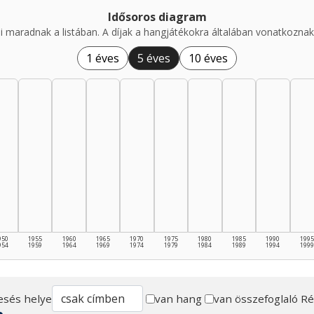
Idősoros diagram
i maradnak a listában. A díjak a hangjátékokra általában vonatkoznak,
1 éves
5 éves
10 éves
950
1955
1960
1965
1970
1975
1980
1985
1990
1995
954
1959
1964
1969
1974
1979
1984
1989
1994
1999
esés helye
van hang
van összefoglaló
Ré