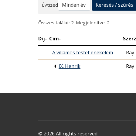
Keresés
Keresés / szűrés
Évtized
Összes találat: 2. Megjelenítve: 2.
Díj
Cím
Szer
↕
↕
A ​villamos testet énekelem
Ray
🔈
IX. Henrik
Ray
© 2026 All rights reserved.