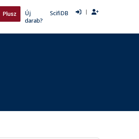
|
Új
ScifiDB
Plusz
darab?