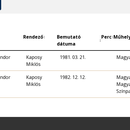
Rendező
Bemutató
Perc
Műhel
↕
↕
↕
dátuma
Andor
Kaposy
1981. 03. 21.
Magya
Miklós
Andor
Kaposy
1982. 12. 12.
Magya
Miklós
Magya
Színp