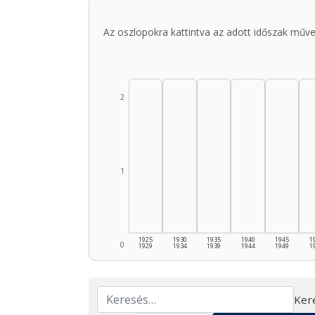
Az oszlopokra kattintva az adott időszak műve
2
1
1925
1930
1935
1940
1945
1
0
1929
1934
1939
1944
1949
1
Ker