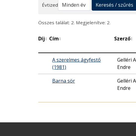
Keresés
Keresés / szűrés
Évtized
Összes találat: 2. Megjelenítve: 2.
Díj
Cím
Szerző
↕
↕
↕
A szerelmes ágyfestő
Gelléri 
(1981)
Endre
Barna sör
Gelléri 
Endre