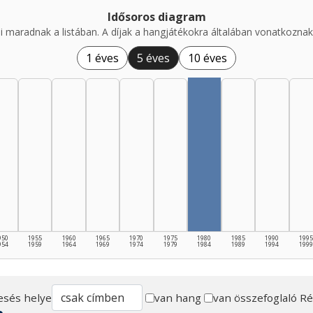
Idősoros diagram
i maradnak a listában. A díjak a hangjátékokra általában vonatkoznak,
1 éves
5 éves
10 éves
950
1955
1960
1965
1970
1975
1980
1985
1990
1995
954
1959
1964
1969
1974
1979
1984
1989
1994
1999
esés helye
van hang
van összefoglaló
Ré