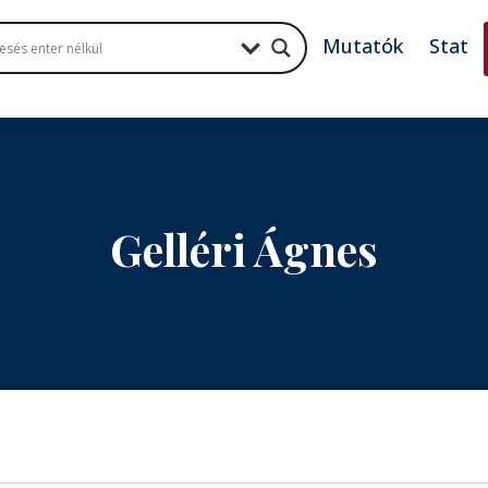
Mutatók
Stat
Gelléri Ágnes