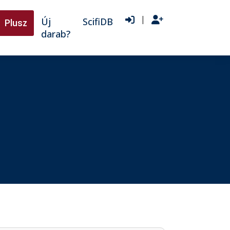
|
Új
ScifiDB
Plusz
darab?