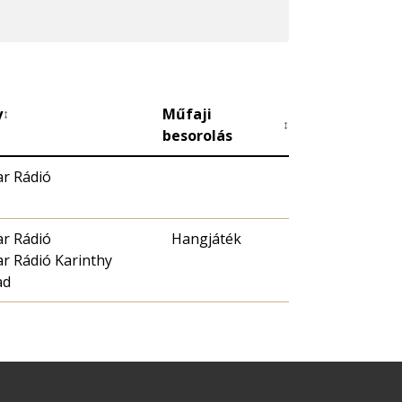
y
Műfaji
↕
↕
besorolás
r Rádió
r Rádió
Hangjáték
r Rádió Karinthy
ad