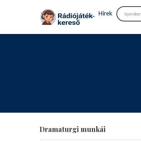
Tovább a navigációhoz
Tovább a tartalomhoz
Hírek
Dramaturgi munkái