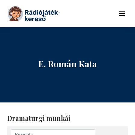
Tovább a navigációhoz
Tovább a tartalomhoz
Menü
E. Román Kata
Dramaturgi munkái