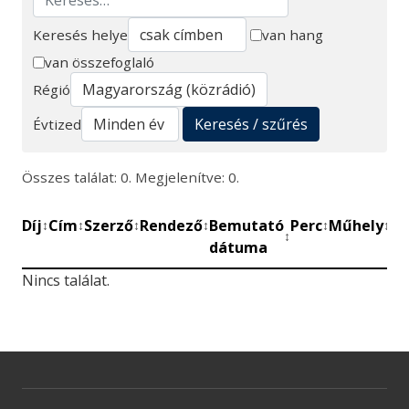
Keresés helye
van hang
van összefoglaló
Keresés
Régió
Keresés / szűrés
Évtized
Összes találat: 0. Megjelenítve: 0.
Díj
Cím
Szerző
Rendező
Bemutató
Perc
Műhely
Mű
↕
↕
↕
↕
↕
↕
↕
dátuma
be
Nincs találat.