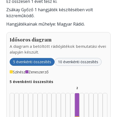
Ez összesen 1 évet tesz ki.
Zsákay Győző 1 hangjáték készítésében volt
közreműködő.
Hangjátékainak műhelye: Magyar Rádió.
Idősoros diagram
A diagram a betöltött rádiójátékok bemutatási évei
alapján készült.
5 évenkénti összesítés
10 évenkénti összesítés
Színész
Zeneszerző
5 évenkénti összesítés
2
Zeneszerző, 1995–19