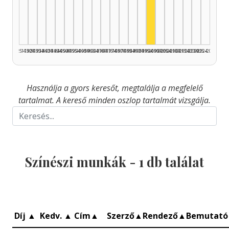
Színész, 1995–1999: 
1925–1929
1930–1934
1935–1939
1940–1944
1945–1949
1950–1954
1955–1959
1960–1964
1965–1969
1970–1974
1975–1979
1980–1984
1985–1989
1990–1994
1995–1999
2000–2004
2005–2009
2010–2014
2015–2019
2020–2024
2025–2026
Használja a gyors keresőt, megtalálja a megfelelő
tartalmat. A kereső minden oszlop tartalmát vizsgálja.
Színészi munkák -
1
db találat
Díj
▲
Kedv.
▲
Cím
▲
Szerző
▲
Rendező
▲
Bemutat