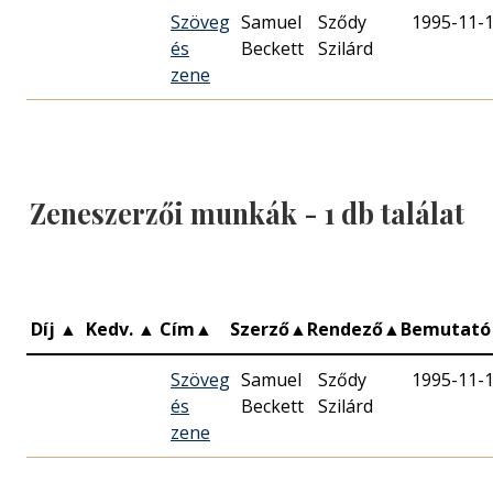
Szöveg
Samuel
Sződy
1995-11-
és
Beckett
Szilárd
zene
Zeneszerzői munkák -
1
db találat
Díj
▲
Kedv.
▲
Cím
▲
Szerző
▲
Rendező
▲
Bemutat
Szöveg
Samuel
Sződy
1995-11-
és
Beckett
Szilárd
zene