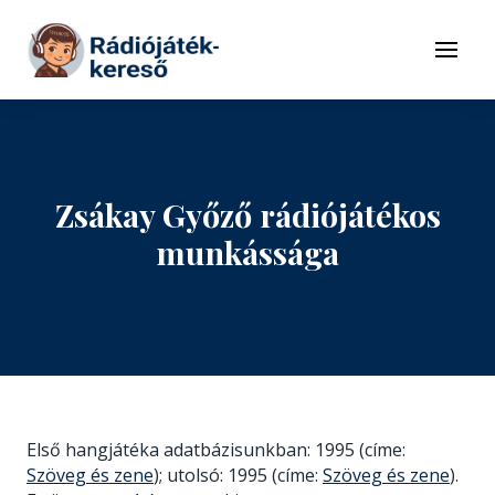
Tovább a navigációhoz
Tovább a tartalomhoz
Menü
Zsákay Győző rádiójátékos
munkássága
Első hangjátéka adatbázisunkban: 1995 (címe:
Szöveg és zene
); utolsó: 1995 (címe:
Szöveg és zene
).