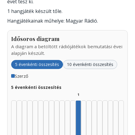
évet tesz ki.
1 hangjáték készült tőle.
Hangjátékainak műhelye: Magyar Rádió.
Idősoros diagram
A diagram a betöltött rádiójátékok bemutatási évei
alapján készült.
5 évenkénti összesítés
10 évenkénti összesítés
Szerző
5 évenkénti összesítés
1
Szerző, 1985–1989: 1