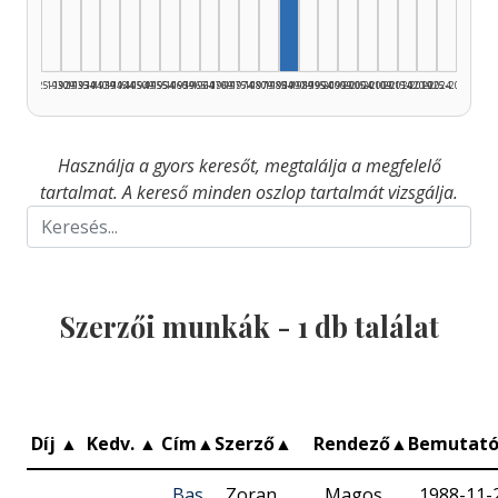
1925–1929
1930–1934
1935–1939
1940–1944
1945–1949
1950–1954
1955–1959
1960–1964
1965–1969
1970–1974
1975–1979
1980–1984
1985–1989
1990–1994
1995–1999
2000–2004
2005–2009
2010–2014
2015–2019
2020–2024
2025–2026
Használja a gyors keresőt, megtalálja a megfelelő
tartalmat. A kereső minden oszlop tartalmát vizsgálja.
Szerzői munkák -
1
db találat
Díj
▲
Kedv.
▲
Cím
▲
Szerző
▲
Rendező
▲
Bemutat
Bas
Zoran
Magos
1988-11-