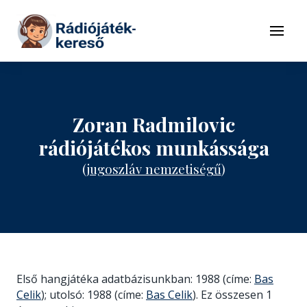
Tovább a navigációhoz
Tovább a tartalomhoz
Menü
Zoran Radmilovic
rádiójátékos munkássága
(
jugoszláv nemzetiségű
)
Első hangjátéka adatbázisunkban: 1988 (címe:
Bas
Celik
); utolsó: 1988 (címe:
Bas Celik
). Ez összesen 1