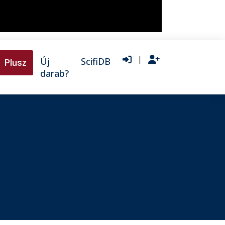
|
Új
ScifiDB
Plusz
darab?