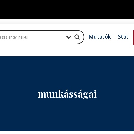
Mutatók
Stat
munkásságai