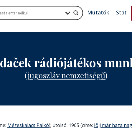
Mutatók
Stat
idaček rádiójátékos mu
(
jugoszláv nemzetiségű
)
íme:
Mézeskalács Palkó
); utolsó: 1965 (címe:
Jöjj már haza na