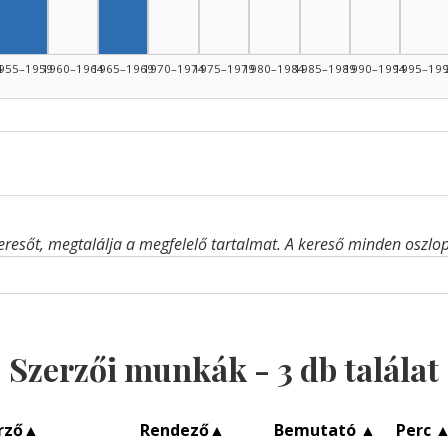
Szerző, 1955–1959: 1
4
955–1959
1960–1964
1965–1969
1970–1974
1975–1979
1980–1984
1985–1989
1990–1994
1995–19
eresőt, megtalálja a megfelelő tartalmat. A kereső minden oszlop 
Szerzői munkák -
3
db találat
rző
▲
Rendező
▲
Bemutató
▲
Perc