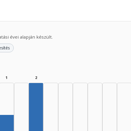
ási évei alapján készült.
esítés
1
2
Szerző, 1965–1969: 2