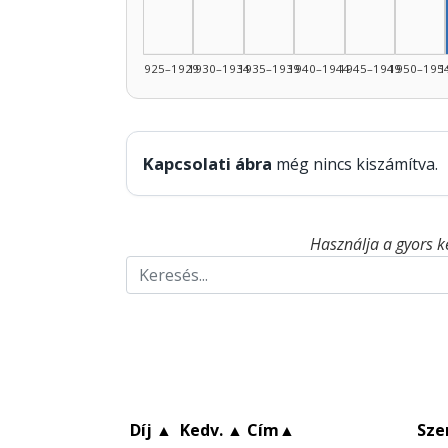
1925–1929
1930–1934
1935–1939
1940–1944
1945–1949
1950–195
1
Kapcsolati ábra
még nincs kiszámítva.
Használja a gyors k
Díj
▲
Kedv.
▲
Cím
▲
Sze