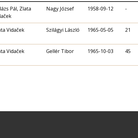
lázs Pál, Zlata
Nagy József
1958-09-12
-
daček
ata Vidaček
Szilágyi László
1965-05-05
21
ata Vidaček
Gellér Tibor
1965-10-03
45