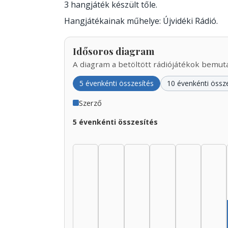
3 hangjáték készült tőle.
Hangjátékainak műhelye: Újvidéki Rádió.
Idősoros diagram
A diagram a betöltött rádiójátékok bemutat
5 évenkénti összesítés
10 évenkénti össz
Szerző
5 évenkénti összesítés