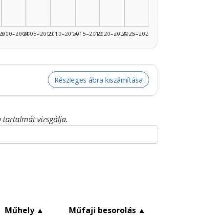
99
2000–2004
2005–2009
2010–2014
2015–2019
2020–2024
2025–2026
Részleges ábra kiszámítása
tartalmát vizsgálja.
▲
Műhely
▲
Műfaji besorolás
▲