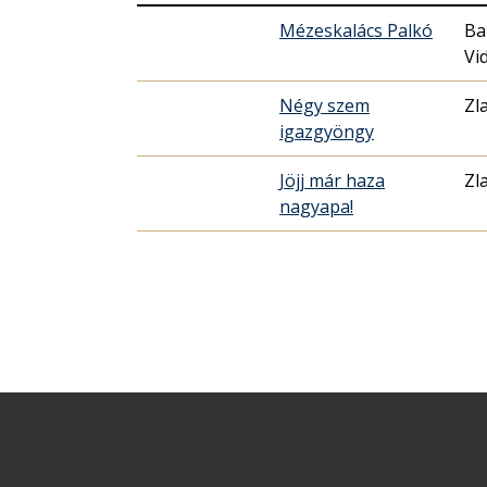
Mézeskalács Palkó
Ba
Vi
Négy szem
Zl
igazgyöngy
Jöjj már haza
Zl
nagyapa!