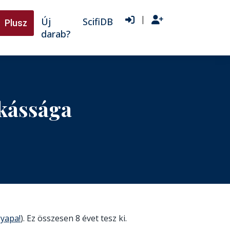
|
Új
ScifiDB
Plusz
darab?
nkássága
gyapa!
). Ez összesen 8 évet tesz ki.