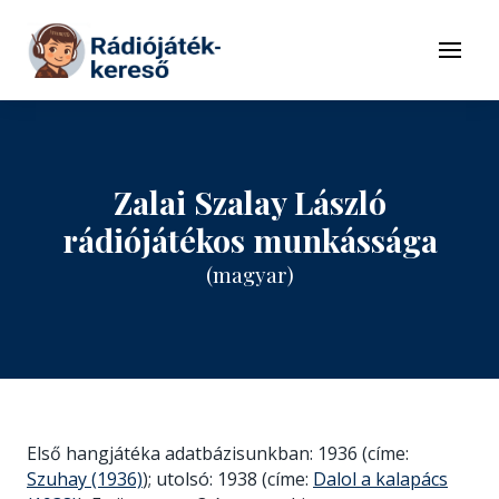
Tovább a navigációhoz
Tovább a tartalomhoz
Menü
Zalai Szalay László
rádiójátékos munkássága
(magyar)
Első hangjátéka adatbázisunkban: 1936 (címe:
Szuhay (1936)
); utolsó: 1938 (címe:
Dalol a kalapács