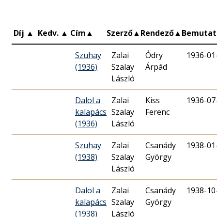
Díj
▲
Kedv.
▲
Cím
▲
Szerző
▲
Rendező
▲
Bemuta
Szuhay
Zalai
Ódry
1936-01
(1936)
Szalay
Árpád
László
Dalol a
Zalai
Kiss
1936-07
kalapács
Szalay
Ferenc
(1936)
László
Szuhay
Zalai
Csanády
1938-01
(1938)
Szalay
György
László
Dalol a
Zalai
Csanády
1938-10
kalapács
Szalay
György
(1938)
László