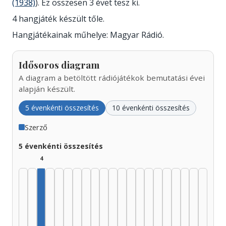
(1938)
). Ez összesen 3 évet tesz ki.
4 hangjáték készült tőle.
Hangjátékainak műhelye: Magyar Rádió.
Idősoros diagram
A diagram a betöltött rádiójátékok bemutatási évei
alapján készült.
5 évenkénti összesítés
10 évenkénti összesítés
Szerző
5 évenkénti összesítés
4
Szerző, 1935–1939: 4