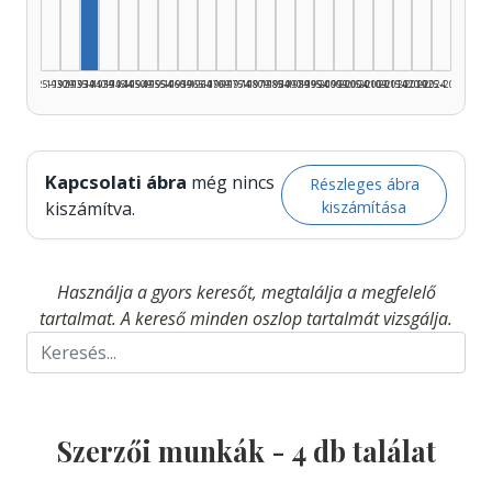
1925–1929
1930–1934
1935–1939
1940–1944
1945–1949
1950–1954
1955–1959
1960–1964
1965–1969
1970–1974
1975–1979
1980–1984
1985–1989
1990–1994
1995–1999
2000–2004
2005–2009
2010–2014
2015–2019
2020–2024
2025–2026
Kapcsolati ábra
még nincs
Részleges ábra
kiszámítása
kiszámítva.
Használja a gyors keresőt, megtalálja a megfelelő
tartalmat. A kereső minden oszlop tartalmát vizsgálja.
Szerzői munkák -
4
db találat