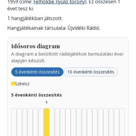
1959 (címe:
Felhőkbe nyúló torony
). Ez összesen 1
évet tesz ki.
1 hangjátékban játszott.
Hangjátékainak társulata: Újvidéki Rádió.
Idősoros diagram
A diagram a betöltött rádiójátékok bemutatási évei
alapján készült.
5 évenkénti összesítés
10 évenkénti összesítés
Színész
5 évenkénti összesítés
1