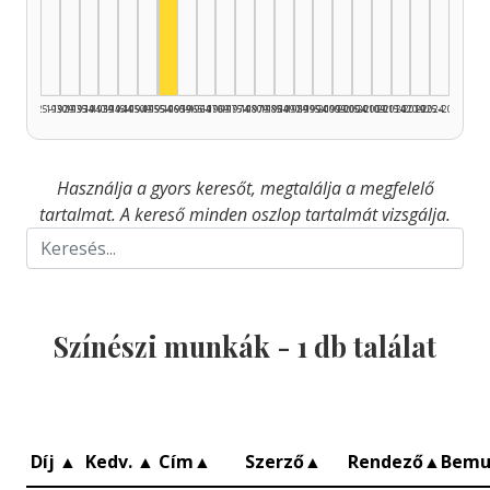
Színész, 1955–1959: 1
1925–1929
1930–1934
1935–1939
1940–1944
1945–1949
1950–1954
1955–1959
1960–1964
1965–1969
1970–1974
1975–1979
1980–1984
1985–1989
1990–1994
1995–1999
2000–2004
2005–2009
2010–2014
2015–2019
2020–2024
2025–2026
Használja a gyors keresőt, megtalálja a megfelelő
tartalmat. A kereső minden oszlop tartalmát vizsgálja.
Színészi munkák -
1
db találat
Díj
▲
Kedv.
▲
Cím
▲
Szerző
▲
Rendező
▲
Bemu