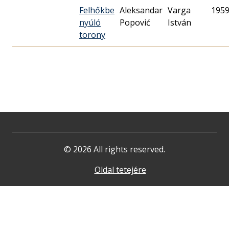
Felhőkbe
Aleksandar
Varga
1959
nyúló
Popović
István
torony
© 2026 All rights reserved.
Oldal tetejére