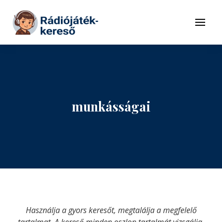
Tovább a navigációhoz
Tovább a tartalomhoz
Menü
munkásságai
Használja a gyors keresőt, megtalálja a megfelelő