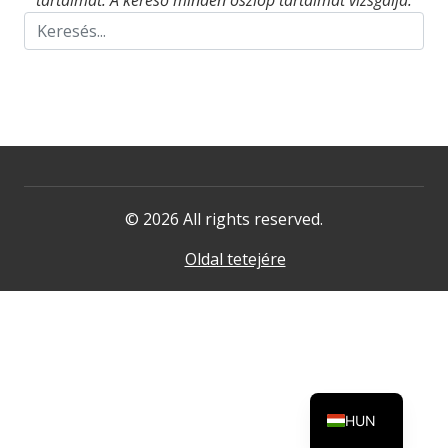
tartalmat. A kereső minden oszlop tartalmát vizsgálja.
© 2026 All rights reserved.
Oldal tetejére
HUN