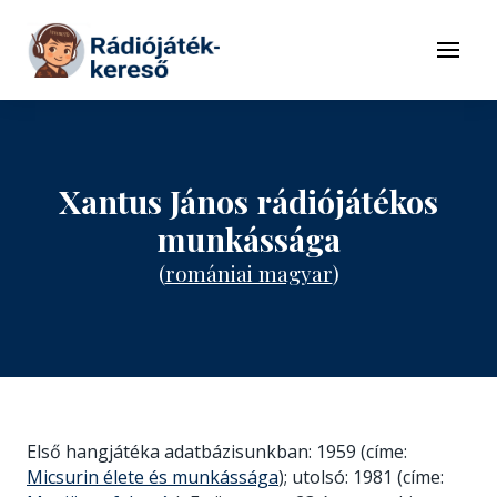
Tovább a navigációhoz
Tovább a tartalomhoz
Menü
Xantus János rádiójátékos
munkássága
(
romániai magyar
)
Első hangjátéka adatbázisunkban: 1959 (címe:
Micsurin élete és munkássága
); utolsó: 1981 (címe: