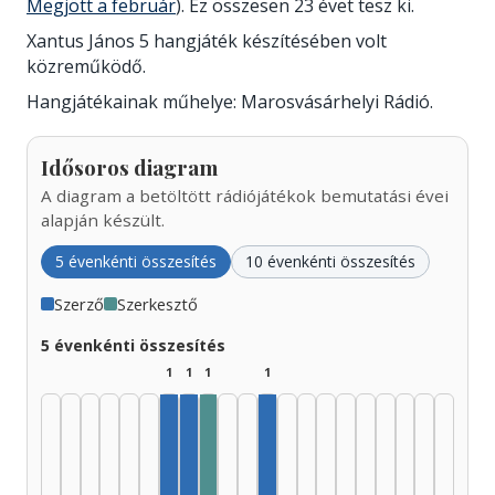
Megjött a február
). Ez összesen 23 évet tesz ki.
Xantus János 5 hangjáték készítésében volt
közreműködő.
Hangjátékainak műhelye: Marosvásárhelyi Rádió.
Idősoros diagram
A diagram a betöltött rádiójátékok bemutatási évei
alapján készült.
5 évenkénti összesítés
10 évenkénti összesítés
Szerző
Szerkesztő
5 évenkénti összesítés
1
1
1
1