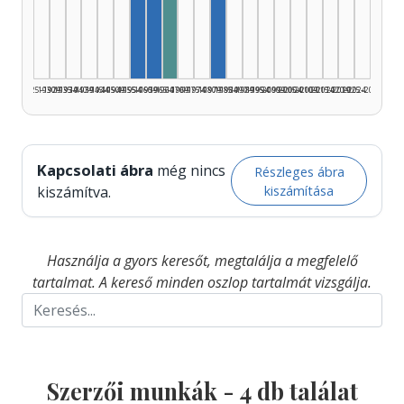
Szerző, 1955–1959: 1
Szerző, 1960–1964: 1
Szerkesztő, 1965–1969: 1
Szerző, 1980–1984: 1
1925–1929
1930–1934
1935–1939
1940–1944
1945–1949
1950–1954
1955–1959
1960–1964
1965–1969
1970–1974
1975–1979
1980–1984
1985–1989
1990–1994
1995–1999
2000–2004
2005–2009
2010–2014
2015–2019
2020–2024
2025–2026
Kapcsolati ábra
még nincs
Részleges ábra
kiszámítása
kiszámítva.
Használja a gyors keresőt, megtalálja a megfelelő
tartalmat. A kereső minden oszlop tartalmát vizsgálja.
Szerzői munkák -
4
db találat