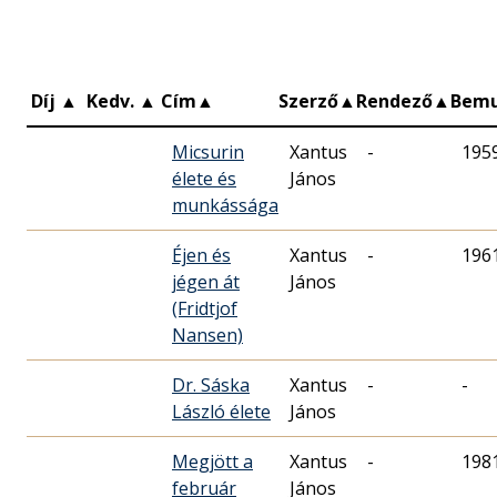
Díj
▲
Kedv.
▲
Cím
▲
Szerző
▲
Rendező
▲
Bem
Micsurin
Xantus
-
195
élete és
János
munkássága
Éjen és
Xantus
-
196
jégen át
János
(Fridtjof
Nansen)
Dr. Sáska
Xantus
-
-
László élete
János
Megjött a
Xantus
-
198
február
János