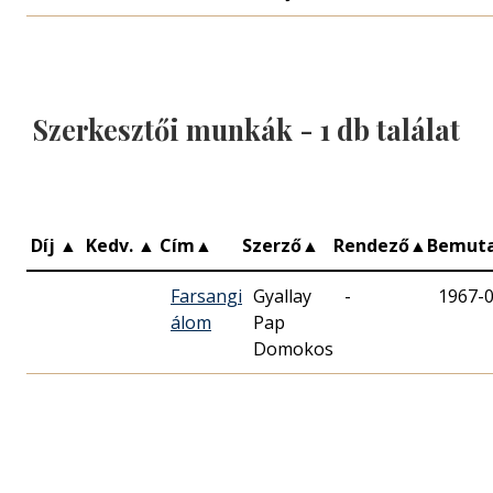
Szerkesztői munkák -
1
db találat
Díj
▲
Kedv.
▲
Cím
▲
Szerző
▲
Rendező
▲
Bemut
Farsangi
Gyallay
-
1967-
álom
Pap
Domokos