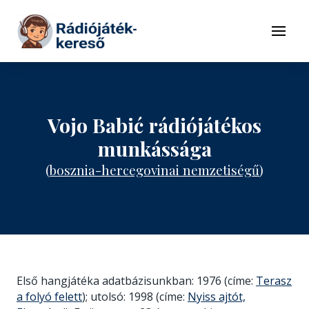
Tovább a navigációhoz
Tovább a tartalomhoz
Menü
Vojo Babić rádiójátékos
munkássága
(
bosznia-hercegovinai nemzetiségű
)
Első hangjátéka adatbázisunkban: 1976 (címe:
Terasz
a folyó felett
); utolsó: 1998 (címe:
Nyiss ajtót,