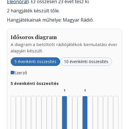
Eleonóra!
). Ez összesen 23 évet tesz ki.
2 hangjáték készült tőle.
Hangjátékainak műhelye: Magyar Rádió.
Idősoros diagram
A diagram a betöltött rádiójátékok bemutatási évei
alapján készült.
5 évenkénti összesítés
10 évenkénti összesítés
Szerző
5 évenkénti összesítés
1
1
Szerző, 1975–1979: 1
Szerző, 1995–1999: 