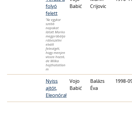
folyó
Babić
Crijovic
felett
”Az egykor
szebb
napokat
látott Marko
megpróbálja
rábeszélni
elvált
feleségét,
hogy menjen
vissza hozzá,
de Milka
hajthatatlan
m
Nyiss
Vojo
Balázs
1998-0
ajtót,
Babić
Éva
Eleonóra!