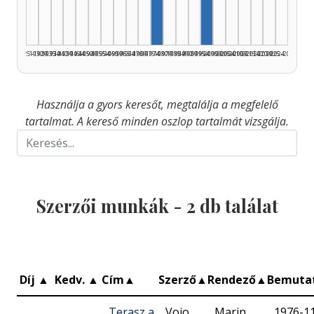
1925–1929
1930–1934
1935–1939
1940–1944
1945–1949
1950–1954
1955–1959
1960–1964
1965–1969
1970–1974
1975–1979
1980–1984
1985–1989
1990–1994
1995–1999
2000–2004
2005–2009
2010–2014
2015–2019
2020–2024
2025–2026
Használja a gyors keresőt, megtalálja a megfelelő
tartalmat. A kereső minden oszlop tartalmát vizsgálja.
Szerzői munkák -
2
db találat
Díj
▲
Kedv.
▲
Cím
▲
Szerző
▲
Rendező
▲
Bemuta
Terasz a
Vojo
Marin
1976-1