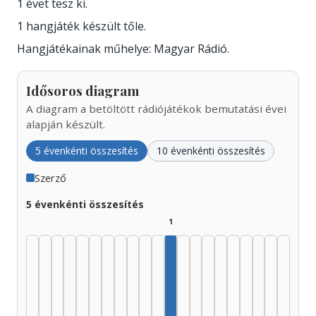
1 évet tesz ki.
1 hangjáték készült tőle.
Hangjátékainak műhelye: Magyar Rádió.
Idősoros diagram
A diagram a betöltött rádiójátékok bemutatási évei
alapján készült.
5 évenkénti összesítés
10 évenkénti összesítés
Szerző
5 évenkénti összesítés
1
Szerző, 1980–1984: 1