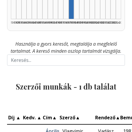
1925–1929
1930–1934
1935–1939
1940–1944
1945–1949
1950–1954
1955–1959
1960–1964
1965–1969
1970–1974
1975–1979
1980–1984
1985–1989
1990–1994
1995–1999
2000–2004
2005–2009
2010–2014
2015–2019
2020–2024
2025–2026
Használja a gyors keresőt, megtalálja a megfelelő
tartalmat. A kereső minden oszlop tartalmát vizsgálja.
Szerzői munkák -
1
db találat
Díj
▲
Kedv.
▲
Cím
▲
Szerző
▲
Rendező
▲
Bem
Április
Vlagyimir
Vadász
198