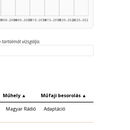
99
2000–2004
2005–2009
2010–2014
2015–2019
2020–2024
2025–2026
tartalmát vizsgálja.
▲
Műhely
▲
Műfaji besorolás
▲
Magyar Rádió
Adaptáció