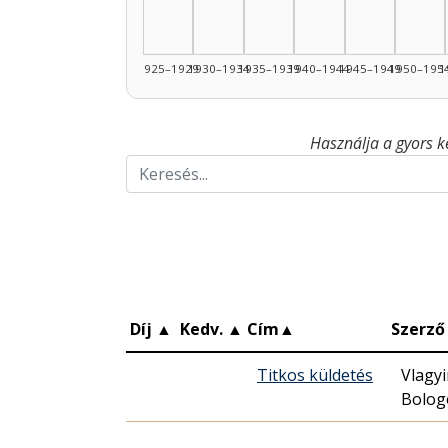
1925–1929
1930–1934
1935–1939
1940–1944
1945–1949
1950–195
1
Használja a gyors k
Díj
▲
Kedv.
▲
Cím
▲
Szerző
Titkos küldetés
Vlagyi
Bolo