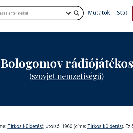
Mutatók
Stat
 Bologomov rádiójáték
(
szovjet nemzetiségű
)
íme:
Titkos küldetés
); utolsó: 1960 (címe:
Titkos küldetés
). Ez