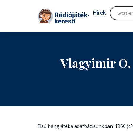
Tovább a navigációhoz
Tovább a tartalomhoz
Hírek
Vlagyimir O.
Első hangjátéka adatbázisunkban: 1960 (c