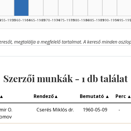
4
955–1959
1960–1964
1965–1969
1970–1974
1975–1979
1980–1984
1985–1989
1990–1994
1995–19
eresőt, megtalálja a megfelelő tartalmat. A kereső minden oszlop 
Szerzői munkák -
1
db találat
▲
Rendező
▲
Bemutató
▲
Perc
mir O.
Cserés Miklós dr.
1960-05-09
-
gomov