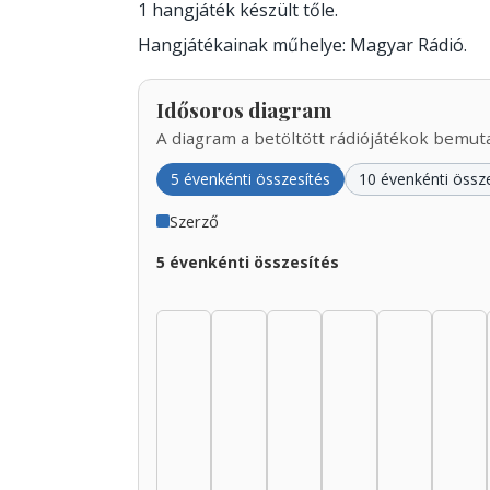
1 hangjáték készült tőle.
Hangjátékainak műhelye: Magyar Rádió.
Idősoros diagram
A diagram a betöltött rádiójátékok bemutat
5 évenkénti összesítés
10 évenkénti össz
Szerző
5 évenkénti összesítés