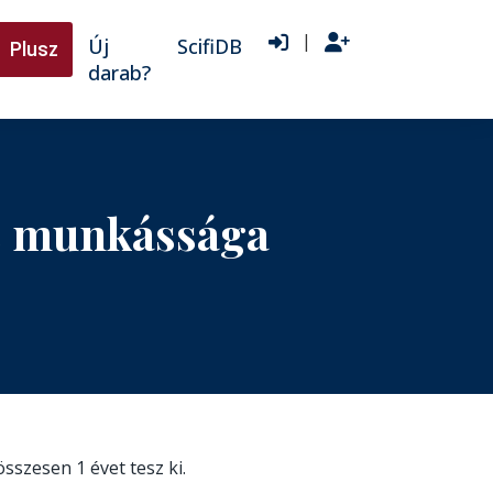
|
Új
ScifiDB
Plusz
darab?
os munkássága
 összesen 1 évet tesz ki.