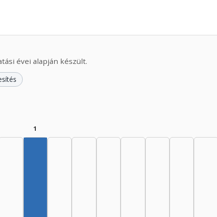
ási évei alapján készült.
esítés
1
Szerző, 1960–1964: 1