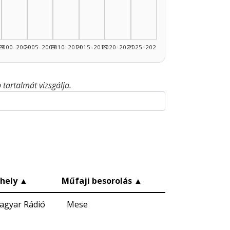
99
2000–2004
2005–2009
2010–2014
2015–2019
2020–2024
2025–2026
tartalmát vizsgálja.
hely
▲
Műfaji besorolás
▲
agyar Rádió
Mese