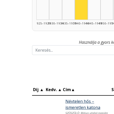
1925–1929
1930–1934
1935–1939
1940–1944
1945–1949
1950–195
1
Használja a gyors k
Díj
▲
Kedv.
▲
Cím
▲
S
Névtelen hős –
ismeretlen katona
SZÓSZÓLÓ: Május utolsó napján