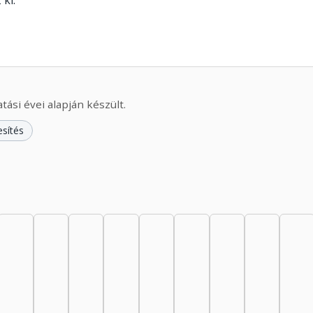
 ki.
ási évei alapján készült.
esítés
44: 1