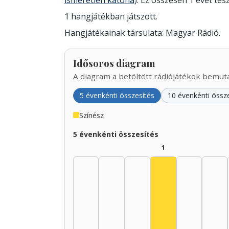
ismeretlen katona
). Ez összesen 1 évet tesz
1 hangjátékban játszott.
Hangjátékainak társulata: Magyar Rádió.
Idősoros diagram
A diagram a betöltött rádiójátékok bemutat
5 évenkénti összesítés
10 évenkénti össz
Színész
5 évenkénti összesítés
1
Színész, 1940–19