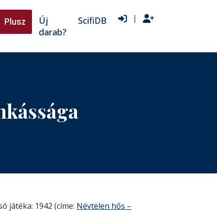
|
Új
ScifiDB
Plusz
darab?
nkássága
ó játéka: 1942 (címe:
Névtelen hős –