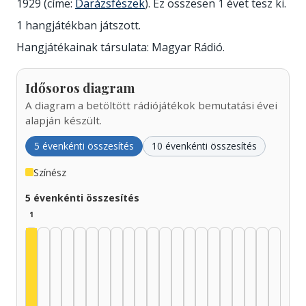
1929 (címe:
Darázsfészek
). Ez összesen 1 évet tesz ki.
1 hangjátékban játszott.
Hangjátékainak társulata: Magyar Rádió.
Idősoros diagram
A diagram a betöltött rádiójátékok bemutatási évei
alapján készült.
5 évenkénti összesítés
10 évenkénti összesítés
Színész
5 évenkénti összesítés
1
Színész, 1925–1929: 1