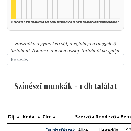
1925–1929
1930–1934
1935–1939
1940–1944
1945–1949
1950–1954
1955–1959
1960–1964
1965–1969
1970–1974
1975–1979
1980–1984
1985–1989
1990–1994
1995–1999
2000–2004
2005–2009
2010–2014
2015–2019
2020–2024
2025–2026
Használja a gyors keresőt, megtalálja a megfelelő
tartalmat. A kereső minden oszlop tartalmát vizsgálja.
Színészi munkák -
1
db találat
Díj
▲
Kedv.
▲
Cím
▲
Szerző
▲
Rendező
▲
Bem
Darázsfészek
Alice
Hegedűs
192